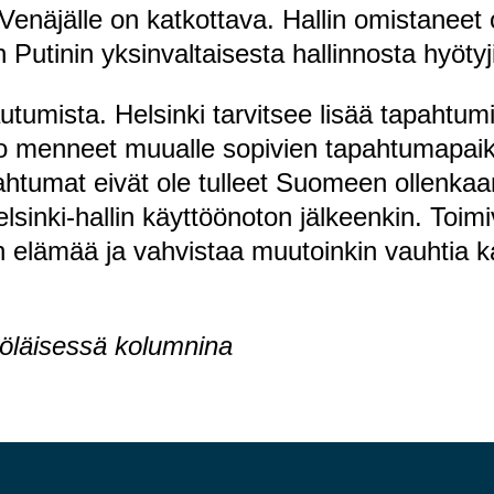
enäjälle on katkottava. Hallin omistaneet ol
an Putinin yksinvaltaisesta hallinnosta hyötyji
utumista. Helsinki tarvitsee lisää tapahtumia
jo menneet muualle sopivien tapahtumapai
htumat eivät ole tulleet Suomeen ollenkaan
sinki-hallin käyttöönoton jälkeenkin. Toimiv
ten elämää ja vahvistaa muutoinkin vauhtia 
löläisessä kolumnina