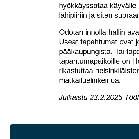
hyökkäyssotaa käyvälle V
lähipiiriin ja siten suora
Odotan innolla hallin ava
Useat tapahtumat ovat 
pääkaupungista. Tai tapa
tapahtumapaikoille on Hel
rikastuttaa helsinkiläis
matkailuelinkeinoa.
Julkaistu 23.2.2025 Töö