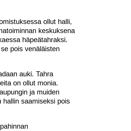
mistuksessa ollut halli,
tumatoiminnan keskuksena
kaessa häpeätahraksi.
 se pois venäläisten
aadaan auki. Tahra
eita on ollut monia.
 kaupungin ja muiden
 hallin saamiseksi pois
ppahinnan