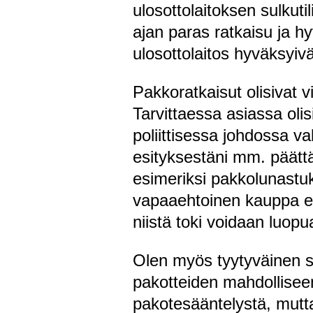
ulosottolaitoksen sulkuti
ajan paras ratkaisu ja h
ulosottolaitos hyväksyivä
Pakkoratkaisut olisivat 
Tarvittaessa asiassa oli
poliittisessa johdossa va
esityksestäni mm. päättä
esimeriksi pakkolunastu
vapaaehtoinen kauppa ei 
niistä toki voidaan luopu
Olen myös tyytyväinen s
pakotteiden mahdolliseen
pakotesääntelystä, mutta