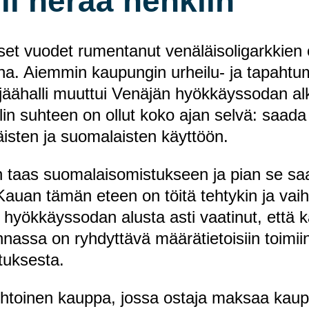
li herää henkiin
iset vuodet rumentanut venäläisoligarkkien o
eena. Aiemmin kaupungin urheilu- ja tapah
jäähalli muuttui Venäjän hyökkäyssodan al
llin suhteen on ollut koko ajan selvä: saada
läisten ja suomalaisten käyttöön.
in taas suomalaisomistukseen ja pian se s
 Kauan tämän eteen on töitä tehtykin ja vaih
n hyökkäyssodan alusta asti vaatinut, että
assa on ryhdyttävä määrätietoisiin toimiin
tuksesta.
htoinen kauppa, jossa ostaja maksaa kau