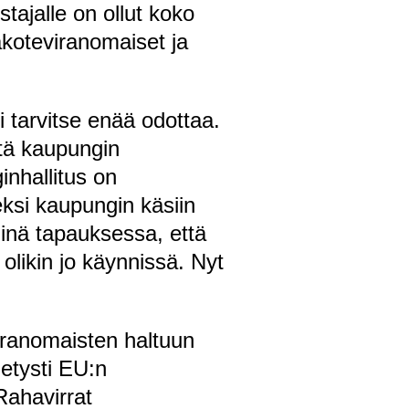
tajalle on ollut koko
akoteviranomaiset ja
i tarvitse enää odottaa.
stä kaupungin
inhallitus on
eksi kaupungin käsiin
inä tapauksessa, että
olikin jo käynnissä. Nyt
iranomaisten haltuun
etysti EU:n
Rahavirrat