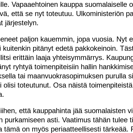
lille. Vapaaehtoinen kauppa suomalaiselle os
yvä, että se nyt toteutuu. Ulkoministeriön p
t järjestelyn.
vieneet paljon kauemmin, jopa vuosia. Nyt e
si kuitenkin pitänyt edetä pakkokeinoin. Tä
llitsi erittäin laaja yhteisymmärrys. Kaupung
nyt ryhtyä toimenpiteisiin hallin hankkimis
ksella tai maanvuokrasopimuksen purulla si
olisi toteutunut. Osa näistä toimenpiteistä 
a.
iihen, että kauppahinta jää suomalaisten v
 purkamiseen asti. Vaatimus tähän tulee ti
 tämä on myös periaatteellisesti tärkeää. 