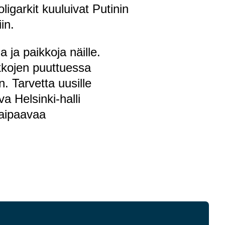
igarkit kuuluivat Putinin
in.
 ja paikkoja näille.
kkojen puuttuessa
. Tarvetta uusille
a Helsinki-halli
kaipaavaa