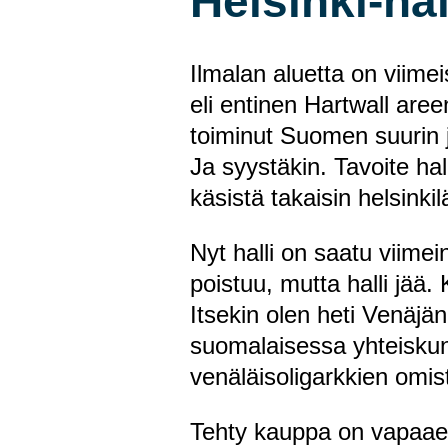
Helsinki-hal
Ilmalan aluetta on viime
eli entinen Hartwall ar
toiminut Suomen suurin 
Ja syystäkin. Tavoite ha
käsistä takaisin helsinki
Nyt halli on saatu viime
poistuu, mutta halli jää.
Itsekin olen heti Venäjä
suomalaisessa yhteiskunn
venäläisoligarkkien omis
Tehty kauppa on vapaae