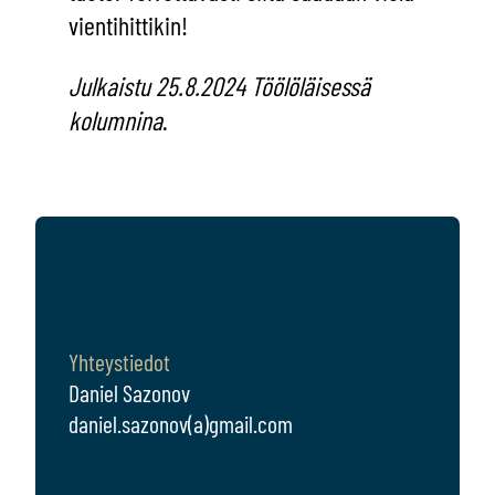
vientihittikin!
Julkaistu 25.8.2024 Töölöläisessä
kolumnina
.
Yhteystiedot
Daniel Sazonov
daniel.sazonov(a)gmail.com
CV