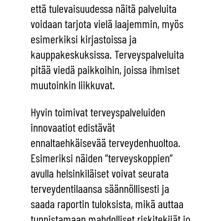
että tulevaisuudessa näitä palveluita
voidaan tarjota vielä laajemmin, myös
esimerkiksi kirjastoissa ja
kauppakeskuksissa. Terveyspalveluita
pitää viedä paikkoihin, joissa ihmiset
muutoinkin liikkuvat.
Hyvin toimivat terveyspalveluiden
innovaatiot edistävät
ennaltaehkäisevää terveydenhuoltoa.
Esimeriksi näiden ”terveyskoppien”
avulla helsinkiläiset voivat seurata
terveydentilaansa säännöllisesti ja
saada raportin tuloksista, mikä auttaa
tunnistamaan mahdolliset riskitekijät jo