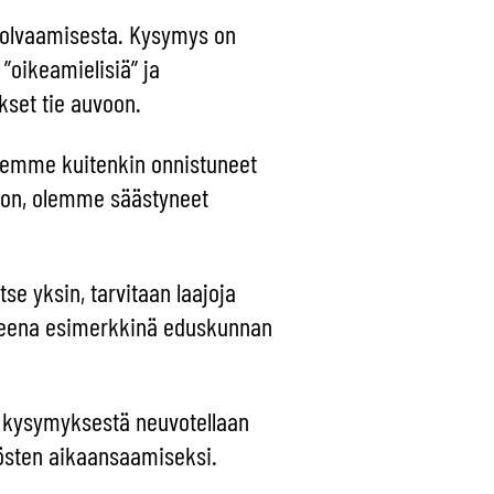
 solvaamisesta. Kysymys on
 ”oikeamielisiä” ja
kset tie auvoon.
 olemme kuitenkin onnistuneet
 on, olemme säästyneet
se yksin, tarvitaan laajoja
oreena esimerkkinä eduskunnan
sta kysymyksestä neuvotellaan
ätösten aikaansaamiseksi.