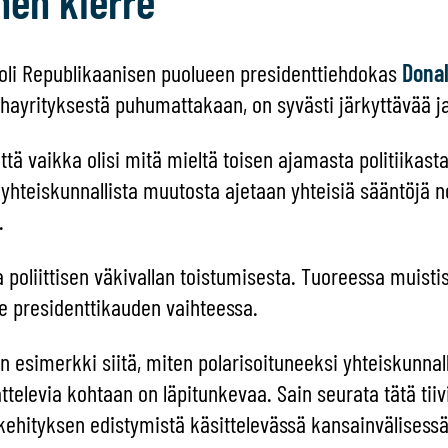
nen kierre
oli Republikaanisen puolueen presidenttiehdokas
Dona
hayrityksestä puhumattakaan, on syvästi järkyttävää ja
 että vaikka olisi mitä mieltä toisen ajamasta politiikast
 yhteiskunnallista muutosta ajetaan yhteisiä sääntöjä n
.
 poliittisen väkivallan toistumisesta. Tuoreessa muist
e presidenttikauden vaihteessa.
 esimerkki siitä, miten polarisoituneeksi yhteiskunnall
attelevia kohtaan on läpitunkevaa. Sain seurata tätä tii
 kehityksen edistymistä käsittelevässä kansainvälisess