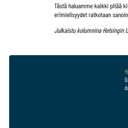
Tästä haluamme kaikki pitää kiin
erimielisyydet ratkotaan sanoin
Julkaistu kolumnina Helsingin U
Y
D
d
C