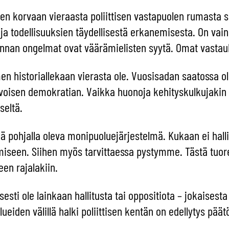
en korvaan vieraasta poliittisen vastapuolen rumasta
ja todellisuuksien täydellisestä erkanemisesta. On vain
kunnan ongelmat ovat väärämielisten syytä. Omat vastau
men historiallekaan vierasta ole. Vuosisadan saatossa
oisen demokratian. Vaikka huonoja kehityskulkujakin
seltä.
 pohjalla oleva monipuoluejärjestelmä. Kukaan ei hallit
miseen. Siihen myös tarvittaessa pystymme. Tästä tu
en rajalakiin.
llisesti ole lainkaan hallitusta tai oppositiota – jokaise
ueiden välillä halki poliittisen kentän on edellytys pä