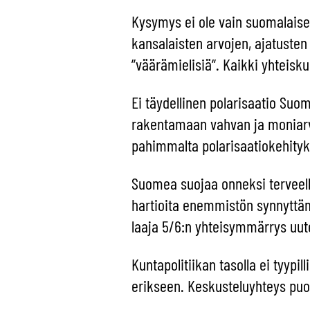
Kysymys ei ole vain suomalaise
kansalaisten arvojen, ajatusten 
”väärämielisiä”. Kaikki yhteis
Ei täydellinen polarisaatio Suo
rakentamaan vahvan ja moniarv
pahimmalta polarisaatiokehityk
Suomea suojaa onneksi terveellä
hartioita enemmistön synnyttä
laaja 5/6:n yhteisymmärrys uute
Kuntapolitiikan tasolla ei tyypi
erikseen. Keskusteluyhteys puol