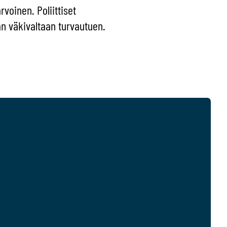
voinen. Poliittiset
an väkivaltaan turvautuen.