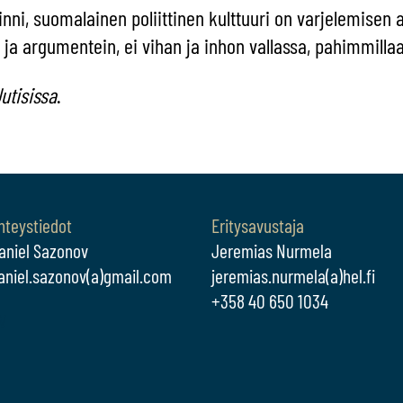
ni, suomalainen poliittinen kulttuuri on varjelemisen ar
 ja argumentein, ei vihan ja inhon vallassa, pahimmilla
utisissa
.
hteystiedot
Eritysavustaja
aniel Sazonov
Jeremias Nurmela
aniel.sazonov(a)gmail.com
jeremias.nurmela(a)hel.fi
+358 40 650 1034
V