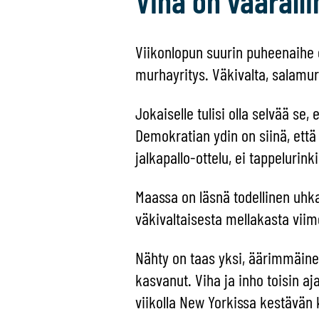
Viha on vaaralli
Viikonlopun suurin puheenaihe 
murhayritys. Väkivalta, salamur
Jokaiselle tulisi olla selvää se,
Demokratian ydin on siinä, että
jalkapallo-ottelu, ei tappelurinki
Maassa on läsnä todellinen uhka
väkivaltaisesta mellakasta viim
Nähty on taas yksi, äärimmäinen
kasvanut. Viha ja inho toisin aj
viikolla New Yorkissa kestävän