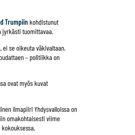
ld Trumpiin
kohdistunut
 jyrkästi tuomittavaa.
a, ei se oikeuta väkivaltaan.
oudattaen – politiikka on
issa ovat myös kuvat
inen ilmapiiri Yhdysvalloissa on
viin omakohtaisesti viime
ä kokouksessa.