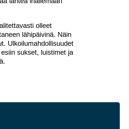
aa lähteä ihailemaan
litettavasti olleet
ettaneen lähipäivinä. Näin
t. Ulkoilumahdollisuudet
esiin sukset, luistimet ja
ä.