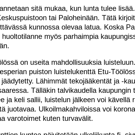
rannetaan sitä mukaa, kun lunta tulee lisää
eskuspuistoon tai Paloheinään. Tätä kirjo
dyttävässä kunnossa olevaa latua. Koska Pa
jen huoltotilanne myös parhaimpia kaupungi
än.
ölössä on useita mahdollisuuksia luisteluun.
sperian puiston luistelukenttä Etu-Töölössä
 jäädytetty. Lähimmät tekojääkentät ja -kauk
aressa. Tälläkin talvikaudella kaupungin te
ja keli sallii, luistelun jälkeen voi kävell
ä juotavaa. Ulkoilmakahviloissa voi korona
aa varotoimet kuten turvavälit.
enttien kuntoa päivitetään ulkoliikunta.fi -si