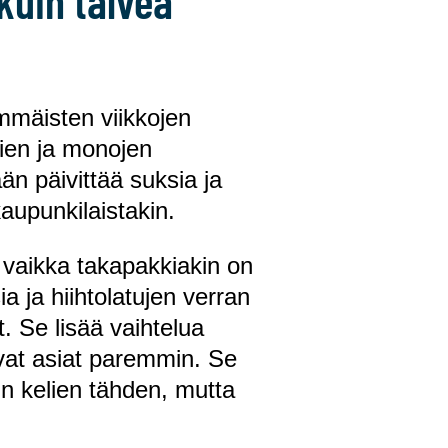
 kuin talvea
mmäisten viikkojen
sien ja monojen
n päivittää suksia ja
kaupunkilaistakin.
 vaikka takapakkiakin on
a ja hiihtolatujen verran
. Se lisää vaihtelua
ivat asiat paremmin. Se
in kelien tähden, mutta