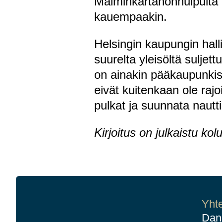
Malminkartanonhuipulta 
kauempaakin.
Helsingin kaupungin hallin
suurelta yleisöltä suljett
on ainakin pääkaupunkis
eivät kuitenkaan ole rajoi
pulkat ja suunnata nauttim
Kirjoitus on julkaistu k
Yhte
Dan