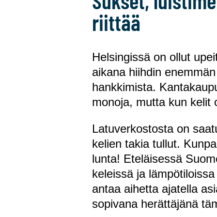
Sukset, luistime
riittää
Helsingissä on ollut upe
aikana hiihdin enemmän k
hankkimista. Kantakaupu
monoja, mutta kun kelit o
Latuverkostosta on saatu
kelien takia tullut. Kunp
lunta! Eteläisessä Suome
keleissä ja lämpötiloiss
antaa aihetta ajatella a
sopivana herättäjänä täm