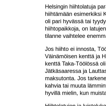
Helsingin hiihtolatuja pa
hiihtämään esimerkiksi K
oli pari hyvässä tai tyy
hiihtopaikkoja, on latu
tilanne vaihtelee enemm
Jos hiihto ei innosta, Tö
Väinämöisen kenttä ja He
kenttä Taka-Töölössä oli
Jätkäsaaressa ja Lauttasa
maksutonta. Jos tarkenee 
kahvia tai muuta lämmint
hyvillä mielin, kun muist
Hiihtolatujen ja luisteluk