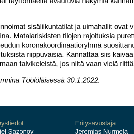
eli täyttömäeltä avautuvia näkymiä kannatt
noimat sisäliikuntatilat ja uimahallit ovat va
uina. Matalariskisten tilojen rajoituksia pur
eudun koronakoordinaatioryhmä suosittanu
tuksista riippuvaisia. Kannattaa siis kaivaa 
aan talvikeleistä, jos niitä vaan vielä riittä
olumnina Töölöläisessä 30.1.2022.
ystiedot
Eritysavustaja
iel Sazonov
Jeremias Nurmela