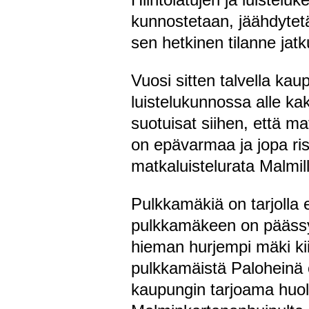
kunnostetaan, jäähdytetä
sen hetkinen tilanne jatk
Vuosi sitten talvella kau
luistelukunnossa alle kak
suotuisat siihen, että ma
on epävarmaa ja jopa risk
matkaluistelurata Malmil
Pulkkamäkiä on tarjolla e
pulkkamäkeen on päässyt
hieman hurjempi mäki k
pulkkamäistä Paloheinä o
kaupungin tarjoama huolt