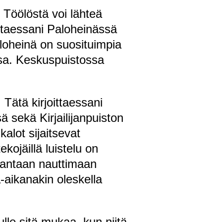
. Töölöstä voi lähteä
ittaessani Paloheinässä
loheinä on suosituimpia
ssa. Keskuspuistossa
 Tätä kirjoittaessani
 sekä Kirjailijanpuiston
alot sijaitsevat
kojäillä luistelu on
ä rantaan nauttimaan
-aikanakin oleskella
vulle sitä mukaa, kun niitä