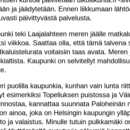
än ja jäädytetään. Ennen liikkumaan lähtö
uvasti päivittyvästä palvelusta.
punki teki Laajalahteen meren jäälle matkalu
si viikkoa. Saattaa olla, että tämä talvena s
tkaluistelurata voitaisiin taas avata. Mere
ialtista. Kaupunki on selvitellyt mahdollisuu
le.
ri puolilla kaupunkia, kunhan vain lunta rii
 esimerkiksi Topeliuksen puistossa ja Vä
iinnostaa, kannattaa suunnata Paloheinän
n ainoa, joka on Helsingin kaupungin ylläpi
o ja valaistus. Minulle tutuin pulkkamäki 