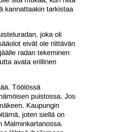
ä kannattaakin tarkistaa
isteluradan, joka oli
ääolot eivät ole riittävän
n jäälle radan tekeminen
tta avata erillinen
ttää. Töölössä
inämöisen puistossa. Jos
 mäkeen. Kaupungin
tämä, joten siellä on
on Malminkartanossa.