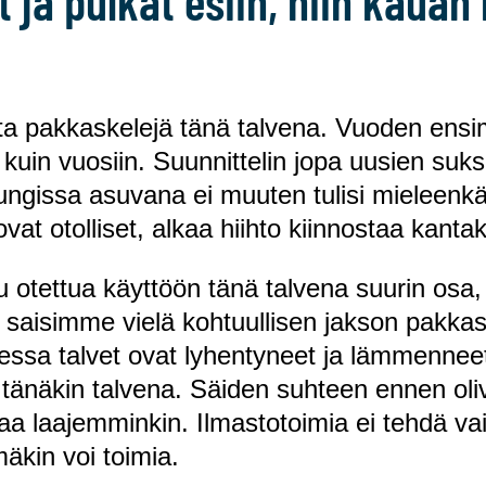
t ja pulkat esiin, niin kauan
ita pakkaskelejä tänä talvena. Vuoden ensi
uin vuosiin. Suunnittelin jopa uusien suk
ngissa asuvana ei muuten tulisi mieleenkää
vat otolliset, alkaa hiihto kiinnostaa kanta
 otettua käyttöön tänä talvena suurin osa,
a saisimme vielä kohtuullisen jakson pakkasi
ssa talvet ovat lyhentyneet ja lämmenneet
a tänäkin talvena. Säiden suhteen ennen ol
siaa laajemminkin. Ilmastotoimia ei tehdä va
äkin voi toimia.