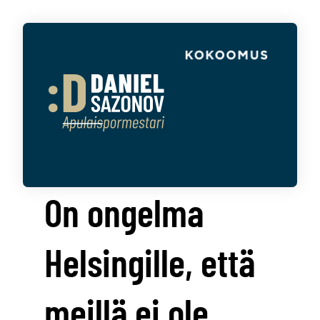
On ongelma
Helsingille, että
meillä ei ole