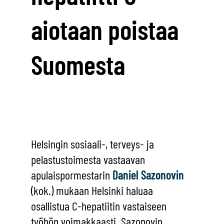
aiotaan poistaa
Suomesta
Helsingin sosiaali-, terveys- ja
pelastustoimesta vastaavan
apulaispormestarin
Daniel Sazonovin
(kok.) mukaan Helsinki haluaa
osallistua C-hepatiitin vastaiseen
työhön voimakkaasti. Sazonovin