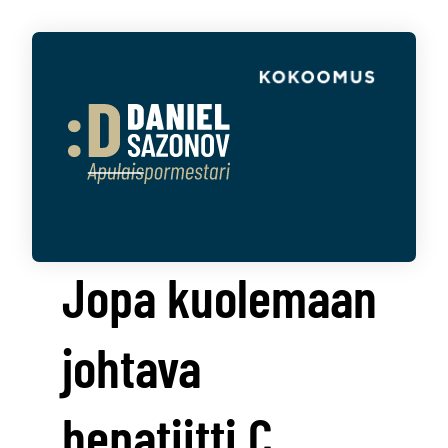
Jopa kuolemaan
johtava
hepatiitti C