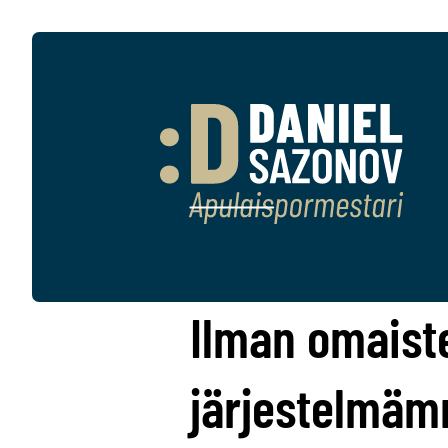
Ilman omaist
järjestelmämm