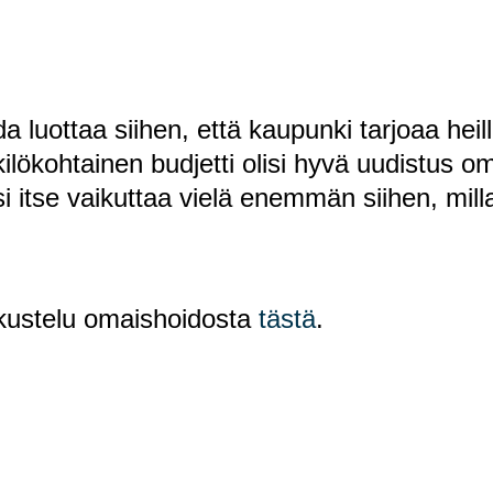
a luottaa siihen, että kaupunki tarjoaa heill
kilökohtainen budjetti olisi hyvä uudistus o
si itse vaikuttaa vielä enemmän siihen, mill
kustelu omaishoidosta
tästä
.