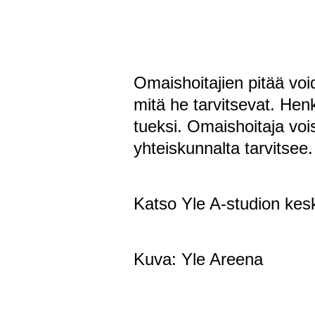
Omaishoitajien pitää void
mitä he tarvitsevat. Hen
tueksi. Omaishoitaja voi
yhteiskunnalta tarvitsee.
Katso Yle A-studion kes
Kuva: Yle Areena