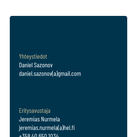
Yhteystiedot
Daniel Sazonov
daniel.sazonov(a)gmail.com
CV
Eritysavustaja
Jeremias Nurmela
jeremias.nurmela(a)hel.fi
+358 40 650 1034